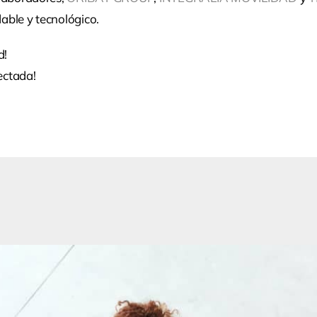
able y tecnológico.
d!
ectada!