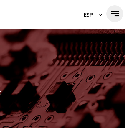
ESP
a