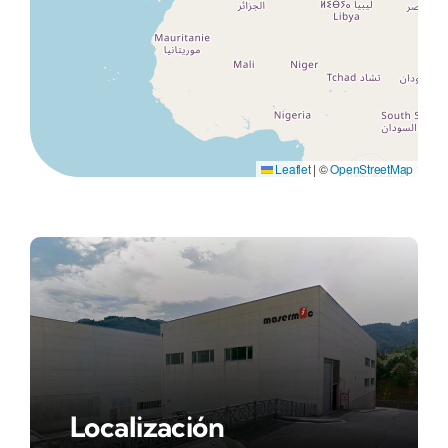
Leaflet
|
©
OpenStreetMap
Localización